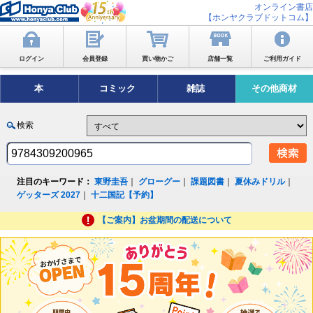
オンライン書店
【ホンヤクラブドットコム】
ログイン
会員登録
買い物かご
店舗一覧
ご利用ガイド
本
コミック
雑誌
その他商材
検索
注目のキーワード：
東野圭吾
｜
グローグー
｜
課題図書
｜
夏休みドリル
｜
ゲッターズ 2027
｜
十二国記【予約】
【ご案内】お盆期間の配送について