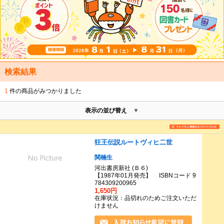
検索結果
1
件の商品がみつかりました
表示の並び替え
狂王伝説ルートヴィヒ二世
関楠生
河出書房新社 (Ｂ６)
【1987年01月発売】 ISBNコード 9
784309200965
1,650円
在庫状況：品切れのためご注文いただ
けません