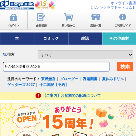
オンライン書店
【ホンヤクラブドットコム】
ログイン
会員登録
買い物かご
店舗一覧
ご利用ガイド
本
コミック
雑誌
その他商材
検索
注目のキーワード：
東野圭吾
｜
グローグー
｜
課題図書
｜
夏休みドリル
｜
ゲッターズ 2027
｜
十二国記【予約】
【ご案内】お盆期間の配送について