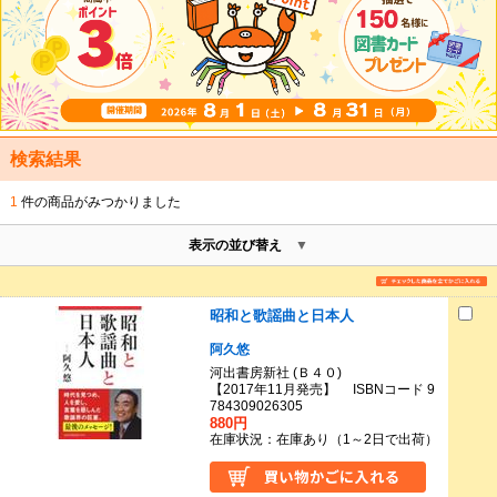
検索結果
1
件の商品がみつかりました
表示の並び替え
昭和と歌謡曲と日本人
阿久悠
河出書房新社 (Ｂ４０)
【2017年11月発売】 ISBNコード 9
784309026305
880円
在庫状況：在庫あり（1～2日で出荷）