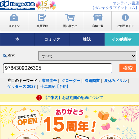
オンライン書店
【ホンヤクラブドットコム】
ログイン
会員登録
買い物かご
店舗一覧
ご利用ガイド
本
コミック
雑誌
その他商材
検索
注目のキーワード：
東野圭吾
｜
グローグー
｜
課題図書
｜
夏休みドリル
｜
ゲッターズ 2027
｜
十二国記【予約】
【ご案内】お盆期間の配送について