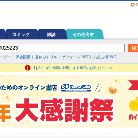
画（コミック）など在庫も充実
コミック
雑誌
その他商材
ーグー
｜
課題図書
｜
夏休みドリル
｜
ゲッターズ 2027
｜
六星占術 2027
【お知らせ】地震の影響による商品のお届けについて