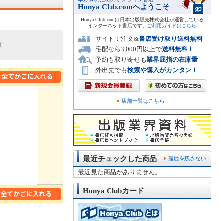
Honya Club.comへようこそ
Honya Club.comは日本出版販売株式会社が運営している
インターネット書店です。
ご利用ガイドはこちら
サイトで注文&
書店受け取り送料無料
順
宅配なら3,000円以上で
送料無料！
予約も取り寄せも
業界屈指の在庫量
外出先でも
検索や購入がカンタン！
店舗一覧はこちら
最近チェックした商品
履歴を残さない
最近見た商品がありません。
Honya Clubカード