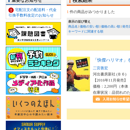
重要なお知らせ
検索結果
宅配注文の配送料・代金
1
件の商品がみつかりました
引換手数料改定のお知らせ
表示の並び替え
商品名
価格の安い順
価格の高い順
発売
キーワードに関連する順
「快傑ハリマオ」
二宮善宏
河出書房新社 (Ｂ６)
【2016年11月発売】 I
価格：2,200円（本体
在庫状況：品切れの