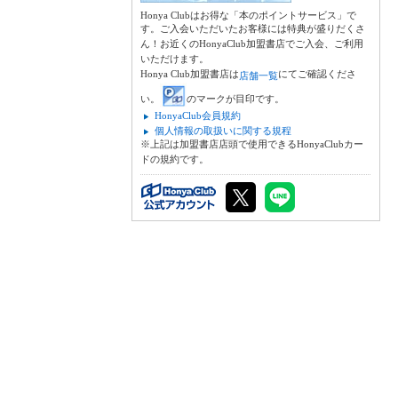
Honya Clubはお得な「本のポイントサービス」で
す。ご入会いただいたお客様には特典が盛りだくさ
ん！お近くのHonyaClub加盟書店でご入会、ご利用
いただけます。
Honya Club加盟書店は
にてご確認くださ
店舗一覧
い。
のマークが目印です。
HonyaClub会員規約
個人情報の取扱いに関する規程
※上記は加盟書店店頭で使用できるHonyaClubカー
ドの規約です。