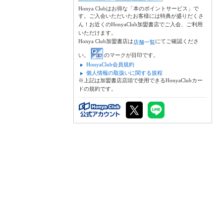
Honya Clubはお得な「本のポイントサービス」で
す。ご入会いただいたお客様には特典が盛りだくさ
ん！お近くのHonyaClub加盟書店でご入会、ご利用
いただけます。
Honya Club加盟書店は
にてご確認くださ
店舗一覧
い。
のマークが目印です。
HonyaClub会員規約
個人情報の取扱いに関する規程
※上記は加盟書店店頭で使用できるHonyaClubカー
ドの規約です。