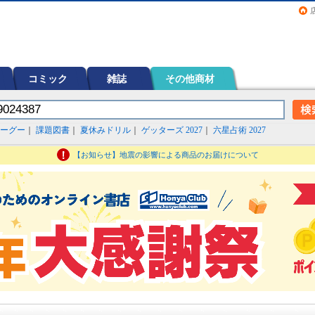
画（コミック）など在庫も充実
コミック
雑誌
その他商材
ーグー
｜
課題図書
｜
夏休みドリル
｜
ゲッターズ 2027
｜
六星占術 2027
【お知らせ】地震の影響による商品のお届けについて