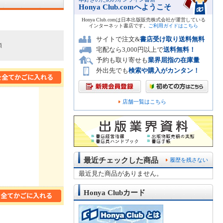
Honya Club.comへようこそ
Honya Club.comは日本出版販売株式会社が運営している
インターネット書店です。
ご利用ガイドはこちら
サイトで注文&
書店受け取り送料無料
順
宅配なら3,000円以上で
送料無料！
予約も取り寄せも
業界屈指の在庫量
外出先でも
検索や購入がカンタン！
店舗一覧はこちら
最近チェックした商品
履歴を残さない
最近見た商品がありません。
Honya Clubカード