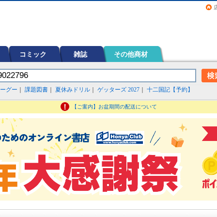
画（コミック）など在庫も充実
コミック
雑誌
その他商材
ーグー
｜
課題図書
｜
夏休みドリル
｜
ゲッターズ 2027
｜
十二国記【予約】
【ご案内】お盆期間の配送について