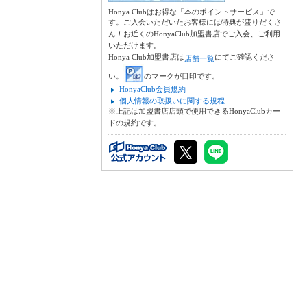
Honya Clubはお得な「本のポイントサービス」で
す。ご入会いただいたお客様には特典が盛りだくさ
ん！お近くのHonyaClub加盟書店でご入会、ご利用
いただけます。
Honya Club加盟書店は
にてご確認くださ
店舗一覧
い。
のマークが目印です。
HonyaClub会員規約
個人情報の取扱いに関する規程
※上記は加盟書店店頭で使用できるHonyaClubカー
ドの規約です。