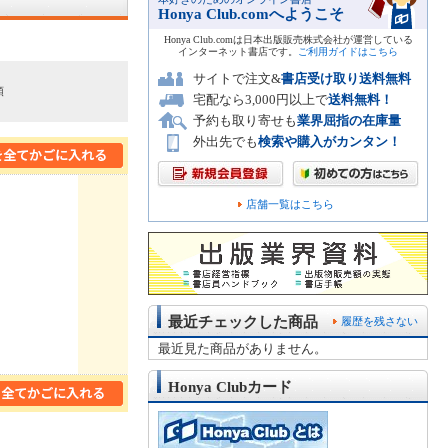
Honya Club.comへようこそ
Honya Club.comは日本出版販売株式会社が運営している
インターネット書店です。
ご利用ガイドはこちら
サイトで注文&
書店受け取り送料無料
順
宅配なら3,000円以上で
送料無料！
予約も取り寄せも
業界屈指の在庫量
外出先でも
検索や購入がカンタン！
店舗一覧はこちら
最近チェックした商品
履歴を残さない
最近見た商品がありません。
Honya Clubカード