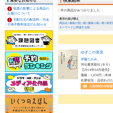
重要なお知らせ
検索結果
地震の影響による商品の
1
件の商品がみつかりました
お届けについて
表示の並び替え
宅配注文の配送料・代金
商品名
価格の安い順
価格の高い順
発売
引換手数料改定のお知らせ
キーワードに関連する順
ゆずこの形見
伊藤たかみ
河出書房新社 (Ｂ６)
【2014年04月発売】 I
価格：1,650円（本体
在庫状況：品切れの