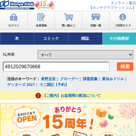
オンライン書店
【ホンヤクラブドットコム】
ログイン
会員登録
買い物かご
店舗一覧
ご利用ガイド
本
コミック
雑誌
その他商材
検索
注目のキーワード：
東野圭吾
｜
グローグー
｜
課題図書
｜
夏休みドリル
｜
ゲッターズ 2027
｜
十二国記【予約】
【ご案内】お盆期間の配送について