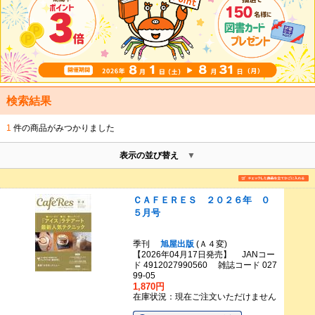
検索結果
1
件の商品がみつかりました
表示の並び替え
ＣＡＦＥＲＥＳ ２０２６年 ０
５月号
季刊
旭屋出版
(Ａ４変)
【2026年04月17日発売】 JANコー
ド 4912027990560 雑誌コード 027
99-05
1,870円
在庫状況：現在ご注文いただけません