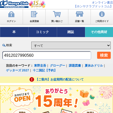
オンライン書店
【ホンヤクラブドットコム】
ログイン
会員登録
買い物かご
店舗一覧
ご利用ガイド
本
コミック
雑誌
その他商材
検索
注目のキーワード：
東野圭吾
｜
グローグー
｜
課題図書
｜
夏休みドリル
｜
ゲッターズ 2027
｜
十二国記【予約】
【ご案内】お盆期間の配送について