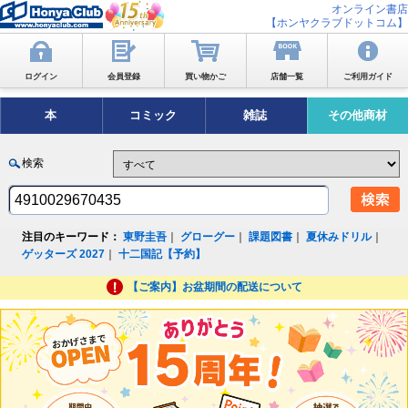
オンライン書店
【ホンヤクラブドットコム】
ログイン
会員登録
買い物かご
店舗一覧
ご利用ガイド
本
コミック
雑誌
その他商材
検索
注目のキーワード：
東野圭吾
｜
グローグー
｜
課題図書
｜
夏休みドリル
｜
ゲッターズ 2027
｜
十二国記【予約】
【ご案内】お盆期間の配送について