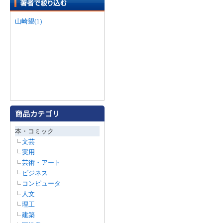
山崎望(1)
本・コミック
文芸
実用
芸術・アート
ビジネス
コンピュータ
人文
理工
建築