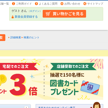
店舗一覧
ご利用ガイド
よくあるご質問
お問い合わせ
サイトマップ
ゲスト さん
（
ログイン
）
新規会員登録する
詳細検索
検索のヒント
本好きのためのオンライン書店