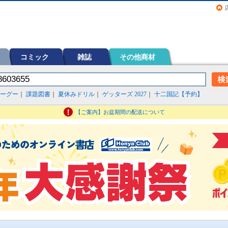
画（コミック）など在庫も充実
コミック
雑誌
その他商材
ーグー
｜
課題図書
｜
夏休みドリル
｜
ゲッターズ 2027
｜
十二国記【予約】
【ご案内】お盆期間の配送について