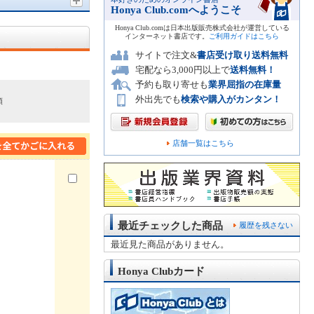
Honya Club.comへようこそ
Honya Club.comは日本出版販売株式会社が運営している
インターネット書店です。
ご利用ガイドはこちら
サイトで注文&
書店受け取り送料無料
宅配なら3,000円以上で
送料無料！
予約も取り寄せも
業界屈指の在庫量
外出先でも
検索や購入がカンタン！
順
店舗一覧はこちら
最近チェックした商品
履歴を残さない
最近見た商品がありません。
Honya Clubカード