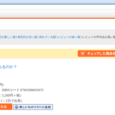
日が新しい順
発売日が古い順
売れている順
レビューが多い順
レビューの平均点が高い
あるのか？
５
判)
SBNコード 9784588603655
：3,200円＋税）
1～2日で出荷）