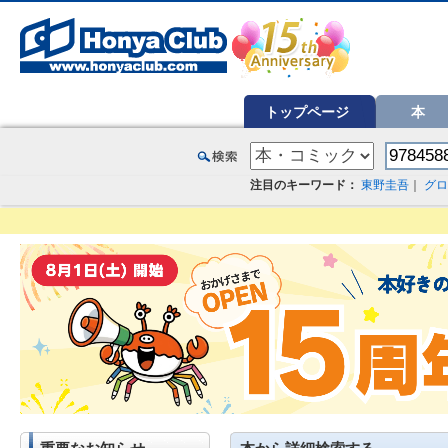
オンライン書店【ホンヤクラブ】はお好きな本屋での受け取りで送料無料！新刊予約・通販も。本（書籍）、雑誌、漫
トップページ
本
注目のキーワード：
東野圭吾
｜
グロ