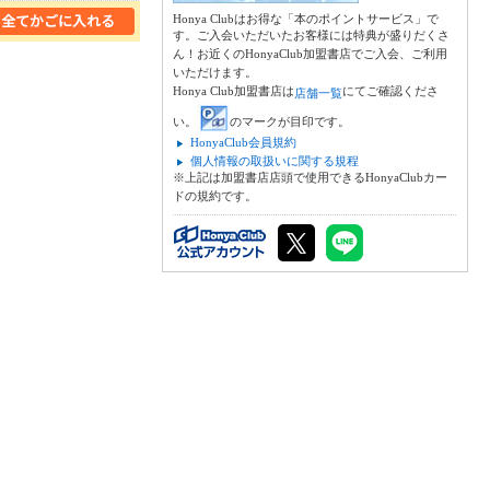
Honya Clubはお得な「本のポイントサービス」で
す。ご入会いただいたお客様には特典が盛りだくさ
ん！お近くのHonyaClub加盟書店でご入会、ご利用
いただけます。
Honya Club加盟書店は
にてご確認くださ
店舗一覧
い。
のマークが目印です。
HonyaClub会員規約
個人情報の取扱いに関する規程
※上記は加盟書店店頭で使用できるHonyaClubカー
ドの規約です。