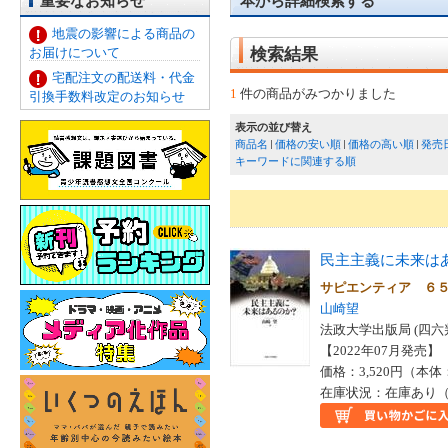
重要なお知らせ
本から詳細検索する
地震の影響による商品の
お届けについて
検索結果
宅配注文の配送料・代金
1
件の商品がみつかりました
引換手数料改定のお知らせ
表示の並び替え
商品名
価格の安い順
価格の高い順
発売
キーワードに関連する順
民主主義に未来は
サピエンティア ６
山崎望
法政大学出版局 (四六
【2022年07月発売】 I
価格：3,520円（本体
在庫状況：在庫あり（