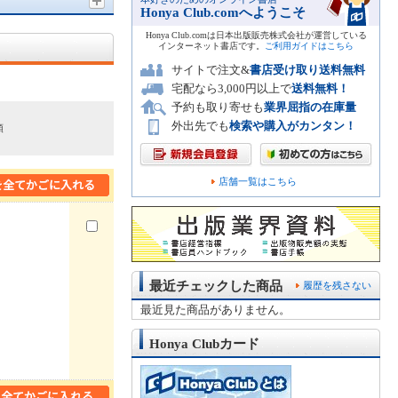
Honya Club.comへようこそ
Honya Club.comは日本出版販売株式会社が運営している
インターネット書店です。
ご利用ガイドはこちら
サイトで注文&
書店受け取り送料無料
宅配なら3,000円以上で
送料無料！
予約も取り寄せも
業界屈指の在庫量
外出先でも
検索や購入がカンタン！
順
店舗一覧はこちら
最近チェックした商品
履歴を残さない
最近見た商品がありません。
Honya Clubカード