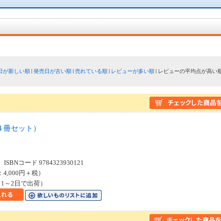
日が新しい順
発売日が古い順
売れている順
レビューが多い順
レビューの平均点が高い
４冊セット）
SBNコード 9784323930121
：4,000円＋税）
1～2日で出荷）