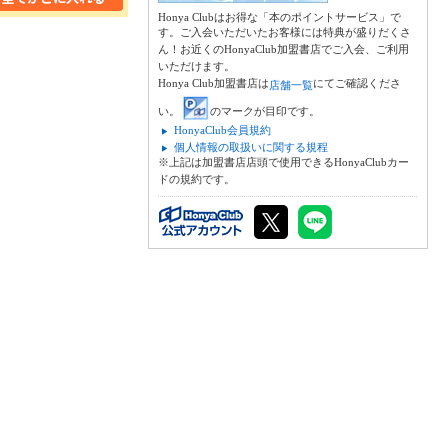
Honya Clubはお得な「本のポイントサービス」で
す。ご入会いただいたお客様には特典が盛りだくさ
ん！お近くのHonyaClub加盟書店でご入会、ご利用
いただけます。
Honya Club加盟書店は
にてご確認くださ
店舗一覧
い。
のマークが目印です。
HonyaClub会員規約
個人情報の取扱いに関する規程
※上記は加盟書店店頭で使用できるHonyaClubカー
ドの規約です。