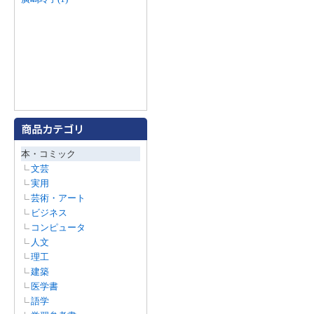
本・コミック
文芸
実用
芸術・アート
ビジネス
コンピュータ
人文
理工
建築
医学書
語学