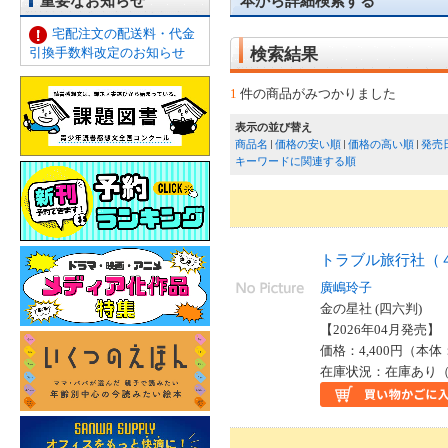
重要なお知らせ
本から詳細検索する
宅配注文の配送料・代金
引換手数料改定のお知らせ
検索結果
1
件の商品がみつかりました
表示の並び替え
商品名
価格の安い順
価格の高い順
発売
キーワードに関連する順
トラブル旅行社（
廣嶋玲子
金の星社 (四六判)
【2026年04月発売】 I
価格：4,400円（本体
在庫状況：在庫あり（