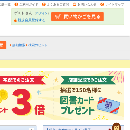
店舗一覧
ご利用ガイド
よくあるご質問
お問い合わせ
サイトマップ
ゲスト さん
（
ログイン
）
新規会員登録する
詳細検索
検索のヒント
本好きのためのオンライン書店