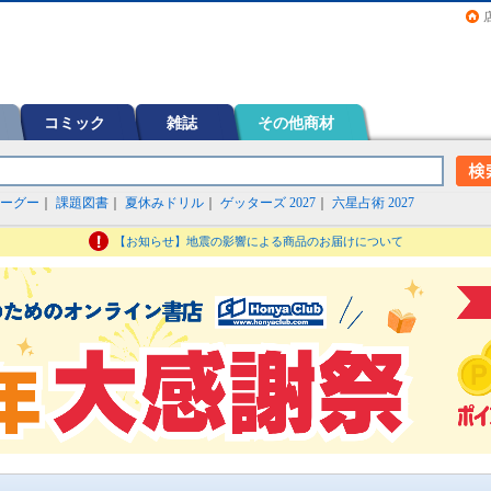
画（コミック）など在庫も充実
コミック
雑誌
その他商材
ーグー
｜
課題図書
｜
夏休みドリル
｜
ゲッターズ 2027
｜
六星占術 2027
【お知らせ】地震の影響による商品のお届けについて