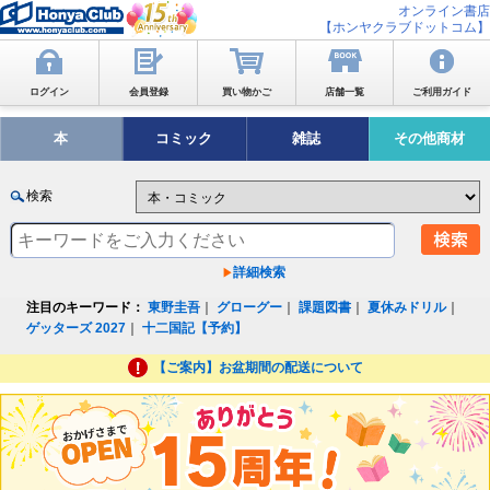
オンライン書店
【ホンヤクラブドットコム】
ログイン
会員登録
買い物かご
店舗一覧
ご利用ガイド
本
コミック
雑誌
その他商材
検索
詳細検索
注目のキーワード：
東野圭吾
｜
グローグー
｜
課題図書
｜
夏休みドリル
｜
ゲッターズ 2027
｜
十二国記【予約】
【ご案内】お盆期間の配送について