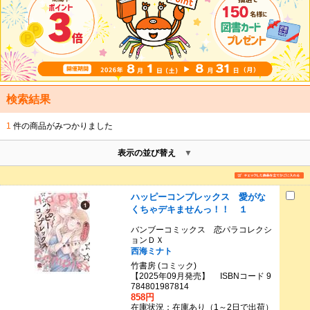
検索結果
1
件の商品がみつかりました
表示の並び替え
ハッピーコンプレックス 愛がな
くちゃデキませんっ！！ １
バンブーコミックス 恋パラコレクシ
ョンＤＸ
西海ミナト
竹書房 (コミック)
【2025年09月発売】 ISBNコード 9
784801987814
858円
在庫状況：在庫あり（1～2日で出荷）