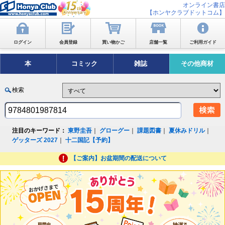
オンライン書店
【ホンヤクラブドットコム】
ログイン
会員登録
買い物かご
店舗一覧
ご利用ガイド
本
コミック
雑誌
その他商材
検索
注目のキーワード：
東野圭吾
｜
グローグー
｜
課題図書
｜
夏休みドリル
｜
ゲッターズ 2027
｜
十二国記【予約】
【ご案内】お盆期間の配送について