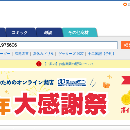
画（コミック）など在庫も充実
コミック
雑誌
その他商材
ーグー
｜
課題図書
｜
夏休みドリル
｜
ゲッターズ 2027
｜
十二国記【予約】
【ご案内】お盆期間の配送について