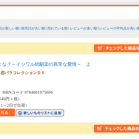
日が新しい順
発売日が古い順
売れている順
レビューが多い順
レビューの平均点が高い
よな？～イジワル幼馴染の異常な愛情～ 上
 恋パラコレクションＤＸ
SBNコード 9784801975606
640円＋税）
1～2日で出荷）