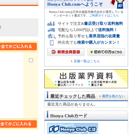
Honya Club.comへようこそ
Honya Club.comは日本出版販売株式会社が運営している
インターネット書店です。
ご利用ガイドはこちら
サイトで注文&
書店受け取り送料無料
順
宅配なら3,000円以上で
送料無料！
予約も取り寄せも
業界屈指の在庫量
外出先でも
検索や購入がカンタン！
店舗一覧はこちら
最近チェックした商品
履歴を残さない
最近見た商品がありません。
Honya Clubカード