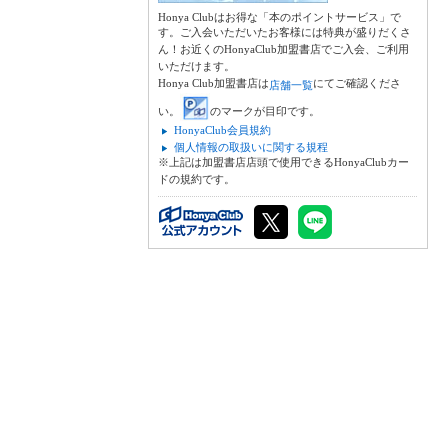
Honya Clubはお得な「本のポイントサービス」で
す。ご入会いただいたお客様には特典が盛りだくさ
ん！お近くのHonyaClub加盟書店でご入会、ご利用
いただけます。
Honya Club加盟書店は
にてご確認くださ
店舗一覧
い。
のマークが目印です。
HonyaClub会員規約
個人情報の取扱いに関する規程
※上記は加盟書店店頭で使用できるHonyaClubカー
ドの規約です。