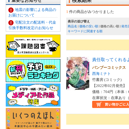
重要なお知らせ
検索結果
地震の影響による商品の
1
件の商品がみつかりました
お届けについて
表示の並び替え
宅配注文の配送料・代金
商品名
価格の安い順
価格の高い順
発売
引換手数料改定のお知らせ
キーワードに関連する順
責任取ってくれる
バンブーコミックス
西海ミナト
竹書房 (コミック)
【2022年02月発売】 I
価格：704円（本体：
在庫状況：在庫あり（