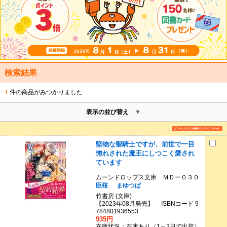
検索結果
1
件の商品がみつかりました
表示の並び替え
堅物な聖騎士ですが、前世で一目
惚れされた魔王にしつこく愛され
ています
ムーンドロップス文庫 ＭＤー０３０
臣桜
まゆつば
竹書房 (文庫)
【2023年08月発売】 ISBNコード 9
784801936553
935円
在庫状況：在庫あり（1～2日で出荷）