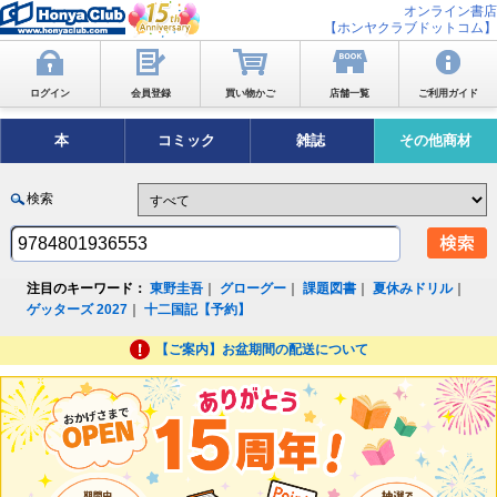
オンライン書店
【ホンヤクラブドットコム】
ログイン
会員登録
買い物かご
店舗一覧
ご利用ガイド
本
コミック
雑誌
その他商材
検索
注目のキーワード：
東野圭吾
｜
グローグー
｜
課題図書
｜
夏休みドリル
｜
ゲッターズ 2027
｜
十二国記【予約】
【ご案内】お盆期間の配送について