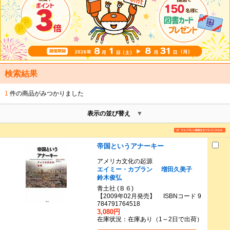
検索結果
1
件の商品がみつかりました
表示の並び替え
帝国というアナーキー
アメリカ文化の起源
エイミー・カプラン
増田久美子
鈴木俊弘
青土社 (Ｂ６)
【2009年02月発売】 ISBNコード 9
784791764518
3,080円
在庫状況：在庫あり（1～2日で出荷）