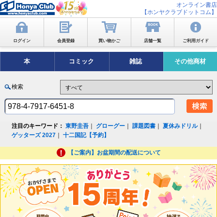
オンライン書店
【ホンヤクラブドットコム】
ログイン
会員登録
買い物かご
店舗一覧
ご利用ガイド
本
コミック
雑誌
その他商材
検索
注目のキーワード：
東野圭吾
｜
グローグー
｜
課題図書
｜
夏休みドリル
｜
ゲッターズ 2027
｜
十二国記【予約】
【ご案内】お盆期間の配送について