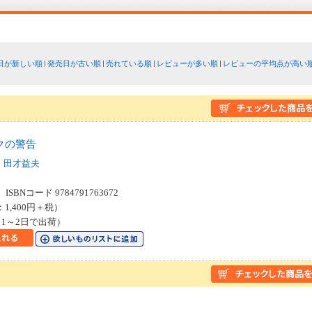
日が新しい順
発売日が古い順
売れている順
レビューが多い順
レビューの平均点が高い
クの警告
田才益夫
SBNコード 9784791763672
：1,400円＋税）
1～2日で出荷）