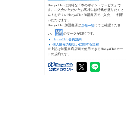
Honya Clubはお得な「本のポイントサービス」で
す。ご入会いただいたお客様には特典が盛りだくさ
ん！お近くのHonyaClub加盟書店でご入会、ご利用
いただけます。
Honya Club加盟書店は
にてご確認くださ
店舗一覧
い。
のマークが目印です。
HonyaClub会員規約
個人情報の取扱いに関する規程
※上記は加盟書店店頭で使用できるHonyaClubカー
ドの規約です。