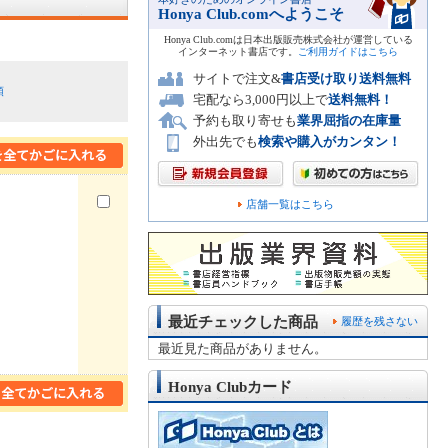
Honya Club.comへようこそ
Honya Club.comは日本出版販売株式会社が運営している
インターネット書店です。
ご利用ガイドはこちら
サイトで注文&
書店受け取り送料無料
順
宅配なら3,000円以上で
送料無料！
予約も取り寄せも
業界屈指の在庫量
外出先でも
検索や購入がカンタン！
店舗一覧はこちら
最近チェックした商品
履歴を残さない
最近見た商品がありません。
Honya Clubカード