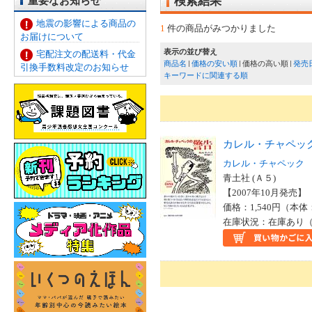
重要なお知らせ
検索結果
地震の影響による商品の
1
件の商品がみつかりました
お届けについて
表示の並び替え
宅配注文の配送料・代金
商品名
価格の安い順
価格の高い順
発売
引換手数料改定のお知らせ
キーワードに関連する順
カレル・チャペッ
カレル・チャペック
青土社 (Ａ５)
【2007年10月発売】 I
価格：1,540円（本体
在庫状況：在庫あり（