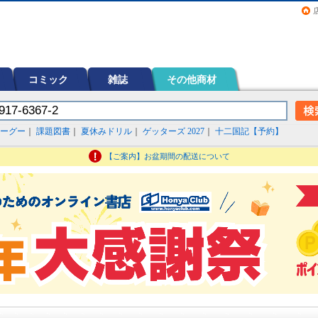
画（コミック）など在庫も充実
コミック
雑誌
その他商材
ーグー
｜
課題図書
｜
夏休みドリル
｜
ゲッターズ 2027
｜
十二国記【予約】
【ご案内】お盆期間の配送について