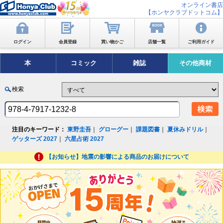
オンライン書店
【ホンヤクラブドットコム】
ログイン
会員登録
買い物かご
店舗一覧
ご利用ガイド
本
コミック
雑誌
その他商材
検索
注目のキーワード：
東野圭吾
｜
グローグー
｜
課題図書
｜
夏休みドリル
｜
ゲッターズ 2027
｜
六星占術 2027
【お知らせ】地震の影響による商品のお届けについて