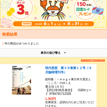
検索結果
1
件の商品がみつかりました
表示の並び替え
現代思想 第３９巻第１２号（９
月臨時増刊号）
総特集：ｉｍａｇｏ東日本大震災と
〈こころ〉のゆくえ
青土社 (Ａ５)
【2011年08月発売】 ISBNコー
ド 9784791712328
1,362円
在庫状況：品切れのためご注文いただ
けません