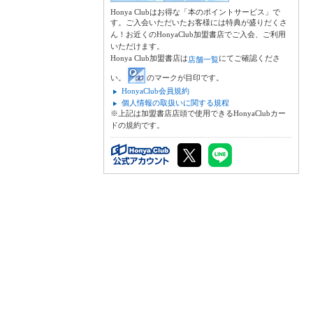
Honya Clubはお得な「本のポイントサービス」で
す。ご入会いただいたお客様には特典が盛りだくさ
ん！お近くのHonyaClub加盟書店でご入会、ご利用
いただけます。
Honya Club加盟書店は
にてご確認くださ
店舗一覧
い。
のマークが目印です。
HonyaClub会員規約
個人情報の取扱いに関する規程
※上記は加盟書店店頭で使用できるHonyaClubカー
ドの規約です。