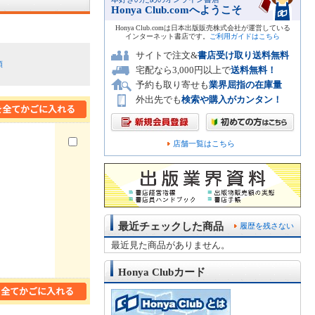
Honya Club.comへようこそ
Honya Club.comは日本出版販売株式会社が運営している
インターネット書店です。
ご利用ガイドはこちら
サイトで注文&
書店受け取り送料無料
順
宅配なら3,000円以上で
送料無料！
予約も取り寄せも
業界屈指の在庫量
外出先でも
検索や購入がカンタン！
店舗一覧はこちら
最近チェックした商品
履歴を残さない
最近見た商品がありません。
Honya Clubカード