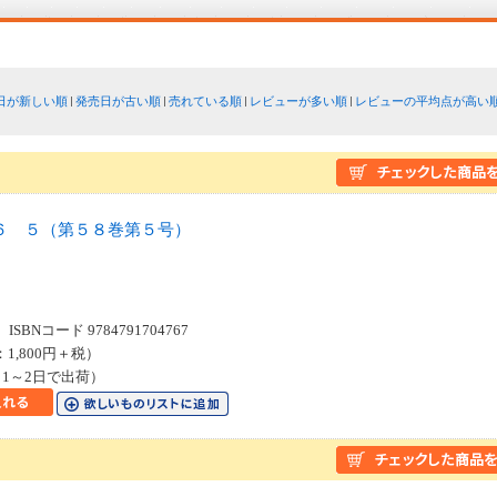
日が新しい順
発売日が古い順
売れている順
レビューが多い順
レビューの平均点が高い
６ ５（第５８巻第５号）
SBNコード 9784791704767
：1,800円＋税）
1～2日で出荷）