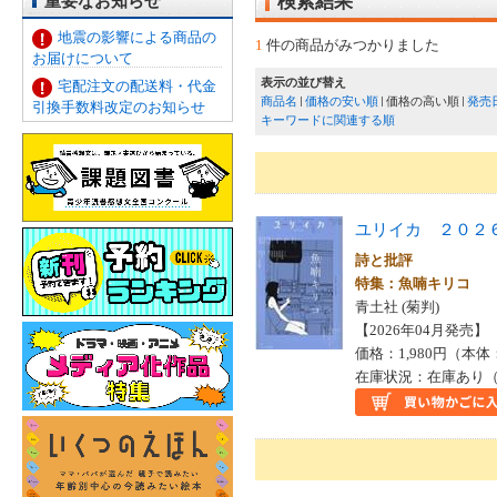
重要なお知らせ
検索結果
地震の影響による商品の
1
件の商品がみつかりました
お届けについて
表示の並び替え
宅配注文の配送料・代金
商品名
価格の安い順
価格の高い順
発売
引換手数料改定のお知らせ
キーワードに関連する順
ユリイカ ２０２
詩と批評
特集：魚喃キリコ
青土社 (菊判)
【2026年04月発売】 I
価格：1,980円（本体
在庫状況：在庫あり（