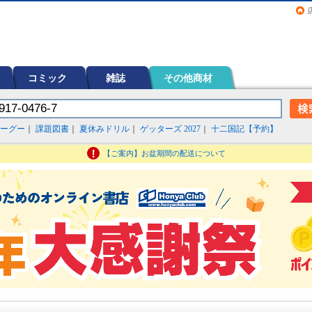
画（コミック）など在庫も充実
コミック
雑誌
その他商材
ーグー
｜
課題図書
｜
夏休みドリル
｜
ゲッターズ 2027
｜
十二国記【予約】
【ご案内】お盆期間の配送について