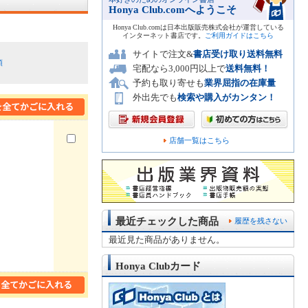
Honya Club.comへようこそ
Honya Club.comは日本出版販売株式会社が運営している
インターネット書店です。
ご利用ガイドはこちら
サイトで注文&
書店受け取り送料無料
順
宅配なら3,000円以上で
送料無料！
予約も取り寄せも
業界屈指の在庫量
外出先でも
検索や購入がカンタン！
店舗一覧はこちら
最近チェックした商品
履歴を残さない
最近見た商品がありません。
Honya Clubカード