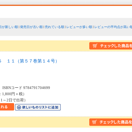
日が新しい順
発売日が古い順
売れている順
レビューが多い順
レビューの平均点が高い
５ １１（第５７巻第１４号）
SBNコード 9784791704699
：1,800円＋税）
1～2日で出荷）