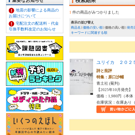
重要なお知らせ
検索結果
地震の影響による商品の
1
件の商品がみつかりました
お届けについて
表示の並び替え
宅配注文の配送料・代金
商品名
価格の安い順
価格の高い順
発売
引換手数料改定のお知らせ
キーワードに関連する順
ユリイカ ２０２
詩と批評
特集：原口沙輔
青土社 (菊判)
【2025年10月発売】 I
価格：1,980円（本体
在庫状況：在庫あり（