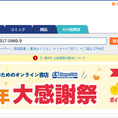
画（コミック）など在庫も充実
コミック
雑誌
その他商材
ーグー
｜
課題図書
｜
夏休みドリル
｜
ゲッターズ 2027
｜
十二国記【予約】
【ご案内】お盆期間の配送について