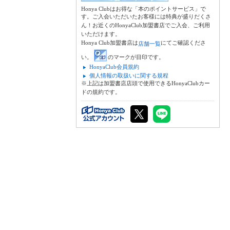
Honya Clubはお得な「本のポイントサービス」で
す。ご入会いただいたお客様には特典が盛りだくさ
ん！お近くのHonyaClub加盟書店でご入会、ご利用
いただけます。
Honya Club加盟書店は
にてご確認くださ
店舗一覧
い。
のマークが目印です。
HonyaClub会員規約
個人情報の取扱いに関する規程
※上記は加盟書店店頭で使用できるHonyaClubカー
ドの規約です。