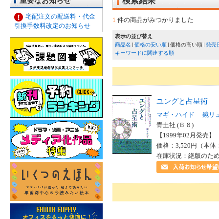
重要なお知らせ
検索結果
宅配注文の配送料・代金
1
件の商品がみつかりました
引換手数料改定のお知らせ
表示の並び替え
商品名
価格の安い順
価格の高い順
発売
キーワードに関連する順
ユングと占星術
マギ・ハイド
鏡リ
青土社 (Ｂ６)
【1999年02月発売】 I
価格：3,520円（本体
在庫状況：絶版のた