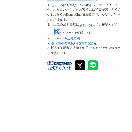
Honya Clubはお得な「本のポイントサービス」で
す。ご入会いただいたお客様には特典が盛りだくさ
ん！お近くのHonyaClub加盟書店でご入会、ご利用
いただけます。
Honya Club加盟書店は
にてご確認くださ
店舗一覧
い。
のマークが目印です。
HonyaClub会員規約
個人情報の取扱いに関する規程
※上記は加盟書店店頭で使用できるHonyaClubカー
ドの規約です。