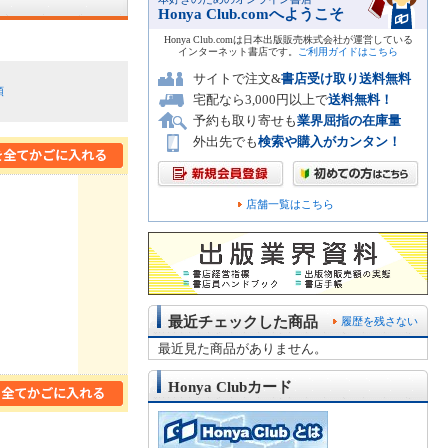
Honya Club.comへようこそ
Honya Club.comは日本出版販売株式会社が運営している
インターネット書店です。
ご利用ガイドはこちら
サイトで注文&
書店受け取り送料無料
順
宅配なら3,000円以上で
送料無料！
予約も取り寄せも
業界屈指の在庫量
外出先でも
検索や購入がカンタン！
店舗一覧はこちら
最近チェックした商品
履歴を残さない
最近見た商品がありません。
Honya Clubカード