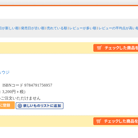
日が新しい順
発売日が古い順
売れている順
レビューが多い順
レビューの平均点が高い
ュウジ
SBNコード 9784791756957
：3,200円＋税）
めご注文いただけません