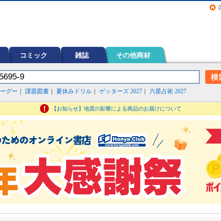
画（コミック）など在庫も充実
コミック
雑誌
その他商材
ーグー
｜
課題図書
｜
夏休みドリル
｜
ゲッターズ 2027
｜
六星占術 2027
【お知らせ】地震の影響による商品のお届けについて