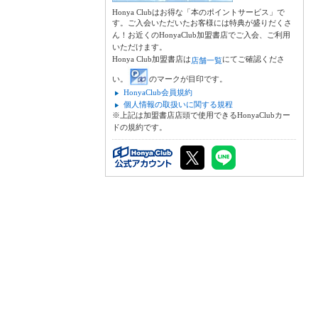
Honya Clubはお得な「本のポイントサービス」で
す。ご入会いただいたお客様には特典が盛りだくさ
ん！お近くのHonyaClub加盟書店でご入会、ご利用
いただけます。
Honya Club加盟書店は
にてご確認くださ
店舗一覧
い。
のマークが目印です。
HonyaClub会員規約
個人情報の取扱いに関する規程
※上記は加盟書店店頭で使用できるHonyaClubカー
ドの規約です。