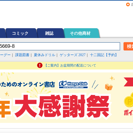
画（コミック）など在庫も充実
コミック
雑誌
その他商材
ーグー
｜
課題図書
｜
夏休みドリル
｜
ゲッターズ 2027
｜
十二国記【予約】
【ご案内】お盆期間の配送について