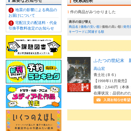
重要なお知らせ
検索結果
地震の影響による商品の
1
件の商品がみつかりました
お届けについて
表示の並び替え
宅配注文の配送料・代金
商品名
価格の安い順
価格の高い順
発売
引換手数料改定のお知らせ
キーワードに関連する順
ふたつの世紀末 
高山宏
青土社 (Ｂ６)
【1998年11月発売】 I
価格：2,640円（本体
在庫状況：品切れの