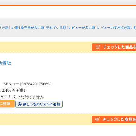
日が新しい順
発売日が古い順
売れている順
レビューが多い順
レビューの平均点が高い
新装版
SBNコード 9784791756698
：2,400円＋税）
ためご注文いただけません