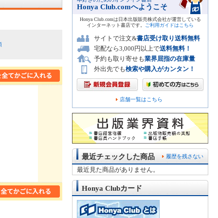
Honya Club.comへようこそ
Honya Club.comは日本出版販売株式会社が運営している
インターネット書店です。
ご利用ガイドはこちら
サイトで注文&
書店受け取り送料無料
順
宅配なら3,000円以上で
送料無料！
予約も取り寄せも
業界屈指の在庫量
外出先でも
検索や購入がカンタン！
店舗一覧はこちら
最近チェックした商品
履歴を残さない
最近見た商品がありません。
Honya Clubカード