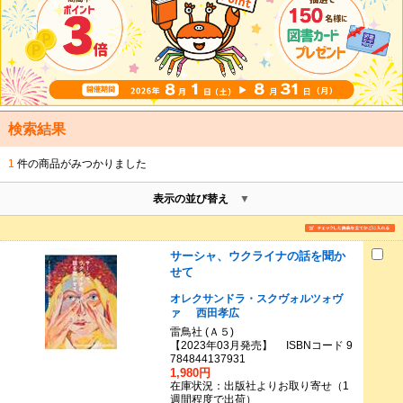
検索結果
1
件の商品がみつかりました
表示の並び替え
サーシャ、ウクライナの話を聞か
せて
オレクサンドラ・スクヴォルツォヴ
ァ
西田孝広
雷鳥社 (Ａ５)
【2023年03月発売】 ISBNコード 9
784844137931
1,980円
在庫状況：出版社よりお取り寄せ（1
週間程度で出荷）