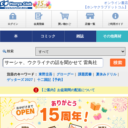
オンライン書店
【ホンヤクラブドットコム】
ログイン
会員登録
買い物かご
店舗一覧
ご利用ガイド
本
コミック
雑誌
その他商材
検索
注目のキーワード：
東野圭吾
｜
グローグー
｜
課題図書
｜
夏休みドリル
｜
ゲッターズ 2027
｜
十二国記【予約】
【ご案内】お盆期間の配送について