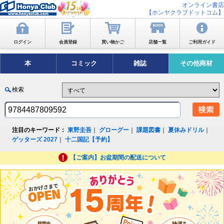
オンライン書店
【ホンヤクラブドットコム】
ログイン
会員登録
買い物かご
店舗一覧
ご利用ガイド
本
コミック
雑誌
その他商材
検索
注目のキーワード：
東野圭吾
｜
グローグー
｜
課題図書
｜
夏休みドリル
｜
ゲッターズ 2027
｜
十二国記【予約】
【ご案内】お盆期間の配送について