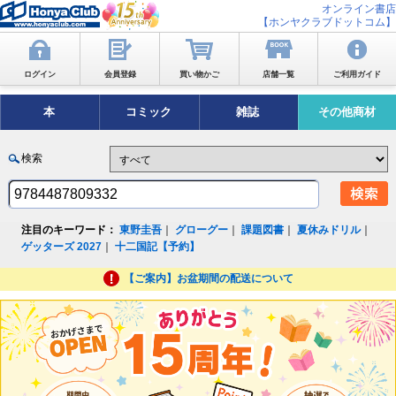
オンライン書店
【ホンヤクラブドットコム】
ログイン
会員登録
買い物かご
店舗一覧
ご利用ガイド
本
コミック
雑誌
その他商材
検索
注目のキーワード：
東野圭吾
｜
グローグー
｜
課題図書
｜
夏休みドリル
｜
ゲッターズ 2027
｜
十二国記【予約】
【ご案内】お盆期間の配送について