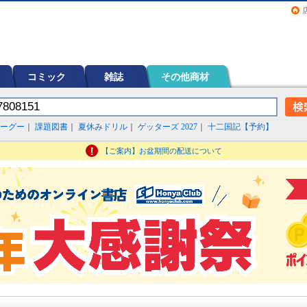
画（コミック）など在庫も充実
コミック
雑誌
その他商材
ーグー
｜
課題図書
｜
夏休みドリル
｜
ゲッターズ 2027
｜
十二国記【予約】
【ご案内】お盆期間の配送について