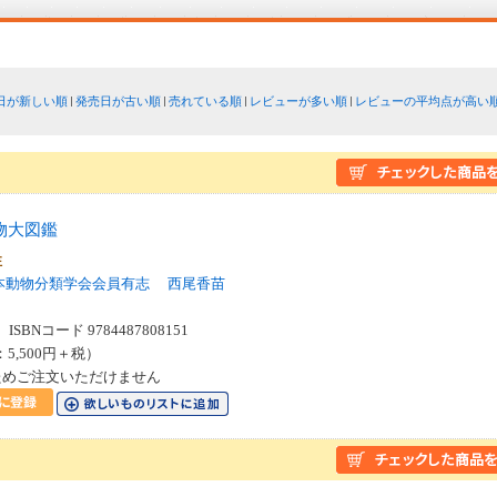
日が新しい順
発売日が古い順
売れている順
レビューが多い順
レビューの平均点が高い
物大図鑑
性
本動物分類学会会員有志
西尾香苗
SBNコード 9784487808151
：5,500円＋税）
ためご注文いただけません