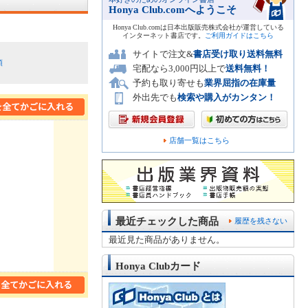
Honya Club.comへようこそ
Honya Club.comは日本出版販売株式会社が運営している
インターネット書店です。
ご利用ガイドはこちら
サイトで注文&
書店受け取り送料無料
順
宅配なら3,000円以上で
送料無料！
予約も取り寄せも
業界屈指の在庫量
外出先でも
検索や購入がカンタン！
店舗一覧はこちら
最近チェックした商品
履歴を残さない
最近見た商品がありません。
Honya Clubカード