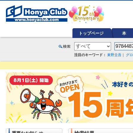
オンライン書店【ホンヤクラブ】はお好きな本屋での受け取りで送料無料！新刊予約・通販も。本（書籍）、雑誌、漫
トップページ
本
注目のキーワード：
東野圭吾
｜
グロ