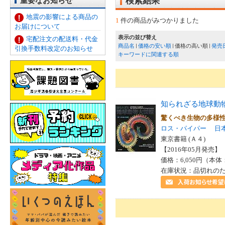
重要なお知らせ
検索結果
地震の影響による商品の
1
件の商品がみつかりました
お届けについて
表示の並び替え
宅配注文の配送料・代金
商品名
価格の安い順
価格の高い順
発売
引換手数料改定のお知らせ
キーワードに関連する順
知られざる地球動
驚くべき生物の多様
ロス・パイパー
日
東京書籍 (Ａ４)
【2016年05月発売】 I
価格：6,050円（本体
在庫状況：品切れの