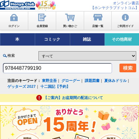
オンライン書店
【ホンヤクラブドットコム】
ログイン
会員登録
買い物かご
店舗一覧
ご利用ガイド
本
コミック
雑誌
その他商材
検索
注目のキーワード：
東野圭吾
｜
グローグー
｜
課題図書
｜
夏休みドリル
｜
ゲッターズ 2027
｜
十二国記【予約】
【ご案内】お盆期間の配送について