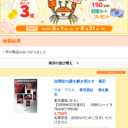
検索結果
1
件の商品がみつかりました
表示の並び替え
自閉症の謎を解き明かす 新訂
ウタ・フリス
富田真紀
清水康
夫
東京書籍 (Ｂ６)
【2009年02月発売】 ISBNコード 9
784487799190
2,750円
在庫状況：品切れのためご注文いただ
けません