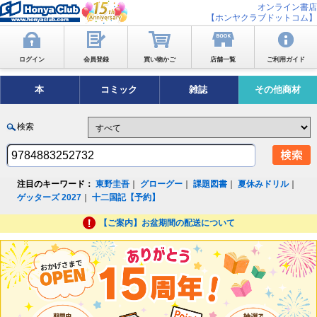
オンライン書店
【ホンヤクラブドットコム】
ログイン
会員登録
買い物かご
店舗一覧
ご利用ガイド
本
コミック
雑誌
その他商材
検索
注目のキーワード：
東野圭吾
｜
グローグー
｜
課題図書
｜
夏休みドリル
｜
ゲッターズ 2027
｜
十二国記【予約】
【ご案内】お盆期間の配送について