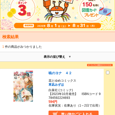
検索結果
1
件の商品がみつかりました
表示の並び替え
暁のヨナ ４２
花とゆめコミックス
草凪みずほ
白泉社 (コミック)
【2023年10月発売】 ISBNコード 9
784592224693
594円
在庫状況：在庫あり（1～2日で出荷）