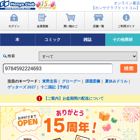
オンライン書店
【ホンヤクラブドットコム】
ログイン
会員登録
買い物かご
店舗一覧
ご利用ガイド
本
コミック
雑誌
その他商材
検索
注目のキーワード：
東野圭吾
｜
グローグー
｜
課題図書
｜
夏休みドリル
｜
ゲッターズ 2027
｜
十二国記【予約】
【ご案内】お盆期間の配送について