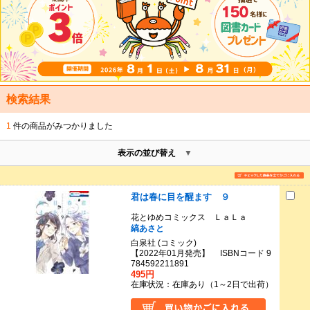
検索結果
1
件の商品がみつかりました
表示の並び替え
君は春に目を醒ます ９
花とゆめコミックス ＬａＬａ
縞あさと
白泉社 (コミック)
【2022年01月発売】 ISBNコード 9
784592211891
495円
在庫状況：在庫あり（1～2日で出荷）