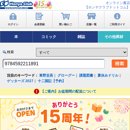
オンライン書店
【ホンヤクラブドットコム】
ログイン
会員登録
買い物かご
店舗一覧
ご利用ガイド
本
コミック
雑誌
その他商材
検索
注目のキーワード：
東野圭吾
｜
グローグー
｜
課題図書
｜
夏休みドリル
｜
ゲッターズ 2027
｜
十二国記【予約】
【ご案内】お盆期間の配送について