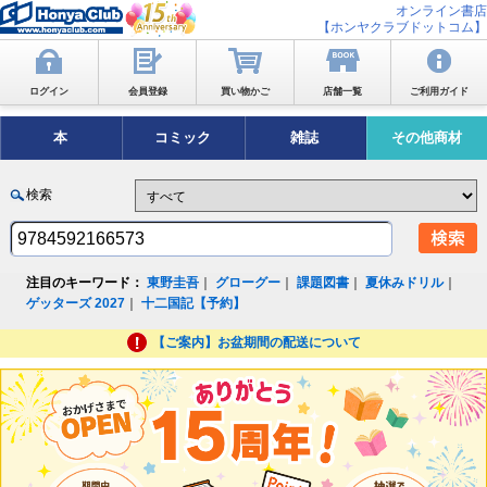
オンライン書店
【ホンヤクラブドットコム】
ログイン
会員登録
買い物かご
店舗一覧
ご利用ガイド
本
コミック
雑誌
その他商材
検索
注目のキーワード：
東野圭吾
｜
グローグー
｜
課題図書
｜
夏休みドリル
｜
ゲッターズ 2027
｜
十二国記【予約】
【ご案内】お盆期間の配送について