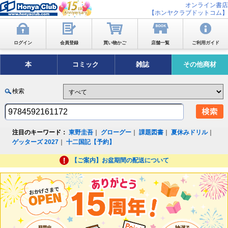
オンライン書店
【ホンヤクラブドットコム】
ログイン
会員登録
買い物かご
店舗一覧
ご利用ガイド
本
コミック
雑誌
その他商材
検索
注目のキーワード：
東野圭吾
｜
グローグー
｜
課題図書
｜
夏休みドリル
｜
ゲッターズ 2027
｜
十二国記【予約】
【ご案内】お盆期間の配送について