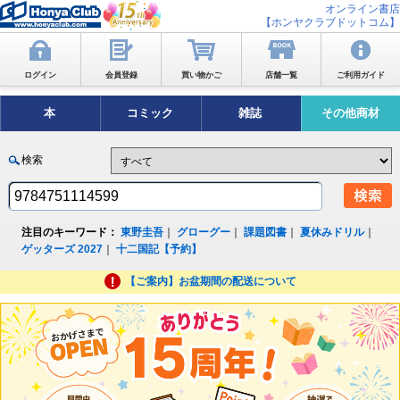
オンライン書店
【ホンヤクラブドットコム】
ログイン
会員登録
買い物かご
店舗一覧
ご利用ガイド
本
コミック
雑誌
その他商材
検索
注目のキーワード：
東野圭吾
｜
グローグー
｜
課題図書
｜
夏休みドリル
｜
ゲッターズ 2027
｜
十二国記【予約】
【ご案内】お盆期間の配送について