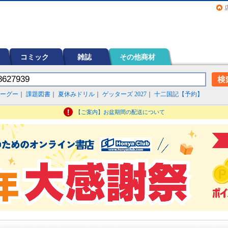
画（コミック）など在庫も充実
コミック
雑誌
その他商材
ーグー
｜
課題図書
｜
夏休みドリル
｜
ゲッターズ 2027
｜
十二国記【予約】
【ご案内】お盆期間の配送について