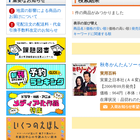
重要なお知らせ
検索結果
地震の影響による商品の
1
件の商品がみつかりました
お届けについて
表示の並び替え
宅配注文の配送料・代金
商品名
価格の安い順
価格の高い順
発売
引換手数料改定のお知らせ
キーワードに関連する順
秋冬かんたんソー
実用百科
実業之日本社 (Ａ４変)
【2006年09月発売】 I
価格：964円（本体：
在庫状況：品切れの