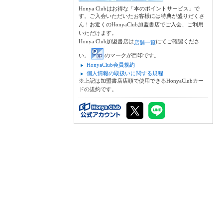
Honya Clubはお得な「本のポイントサービス」で
す。ご入会いただいたお客様には特典が盛りだくさ
ん！お近くのHonyaClub加盟書店でご入会、ご利用
いただけます。
Honya Club加盟書店は
にてご確認くださ
店舗一覧
い。
のマークが目印です。
HonyaClub会員規約
個人情報の取扱いに関する規程
※上記は加盟書店店頭で使用できるHonyaClubカー
ドの規約です。