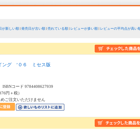
日が新しい順
発売日が古い順
売れている順
レビューが多い順
レビューの平均点が高い
イング ’０６ ミセス版
SBNコード 9784408627939
876円＋税）
ためご注文いただけません