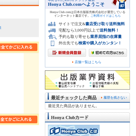
Honya Club.comへようこそ
Honya Club.comは日本出版販売株式会社が運営している
インターネット書店です。
ご利用ガイドはこちら
サイトで注文&
書店受け取り送料無料
順
宅配なら3,000円以上で
送料無料！
予約も取り寄せも
業界屈指の在庫量
外出先でも
検索や購入がカンタン！
店舗一覧はこちら
最近チェックした商品
履歴を残さない
最近見た商品がありません。
Honya Clubカード