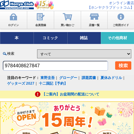
オンライン書店
【ホンヤクラブドットコム】
ログイン
会員登録
買い物かご
店舗一覧
ご利用ガイド
本
コミック
雑誌
その他商材
検索
注目のキーワード：
東野圭吾
｜
グローグー
｜
課題図書
｜
夏休みドリル
｜
ゲッターズ 2027
｜
十二国記【予約】
【ご案内】お盆期間の配送について