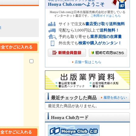
Honya Club.comへようこそ
Honya Club.comは日本出版販売株式会社が運営している
インターネット書店です。
ご利用ガイドはこちら
サイトで注文&
書店受け取り送料無料
順
宅配なら3,000円以上で
送料無料！
予約も取り寄せも
業界屈指の在庫量
外出先でも
検索や購入がカンタン！
店舗一覧はこちら
最近チェックした商品
履歴を残さない
最近見た商品がありません。
Honya Clubカード