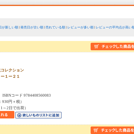
日が新しい順
発売日が古い順
売れている順
レビューが多い順
レビューの平均点が高い
説コレクション
とー１ー２１
SBNコード 9784408560083
：930円＋税）
1～2日で出荷）