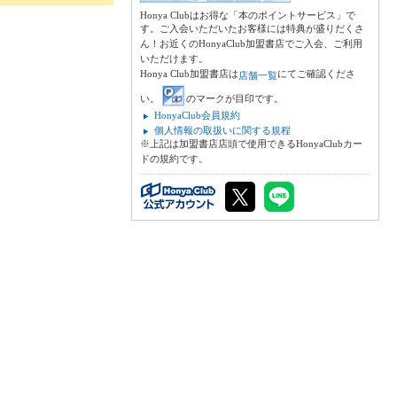
Honya Clubはお得な「本のポイントサービス」で
す。ご入会いただいたお客様には特典が盛りだくさ
ん！お近くのHonyaClub加盟書店でご入会、ご利用
いただけます。
Honya Club加盟書店は
にてご確認くださ
店舗一覧
い。
のマークが目印です。
HonyaClub会員規約
個人情報の取扱いに関する規程
※上記は加盟書店店頭で使用できるHonyaClubカー
ドの規約です。