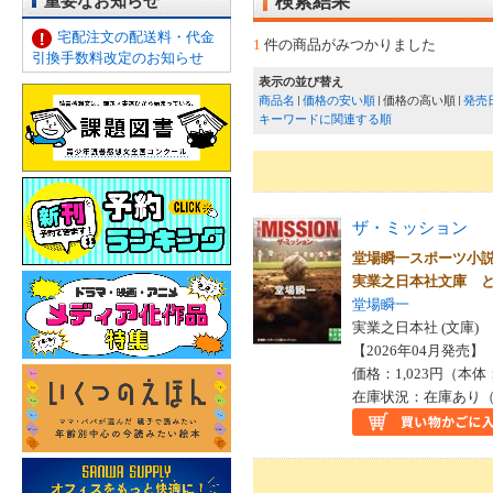
重要なお知らせ
検索結果
宅配注文の配送料・代金
1
件の商品がみつかりました
引換手数料改定のお知らせ
表示の並び替え
商品名
価格の安い順
価格の高い順
発売
キーワードに関連する順
ザ・ミッション
堂場瞬一スポーツ小
実業之日本社文庫 
堂場瞬一
実業之日本社 (文庫)
【2026年04月発売】 I
価格：1,023円（本体
在庫状況：在庫あり（