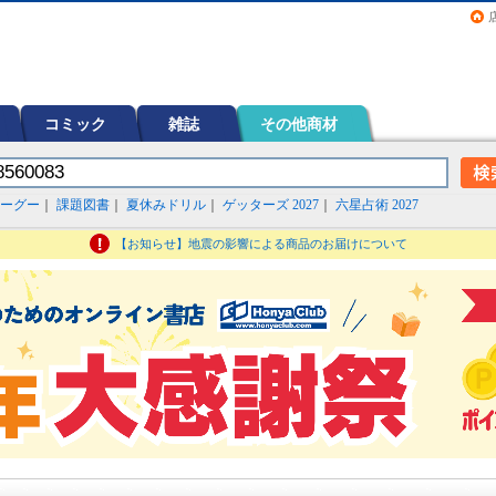
画（コミック）など在庫も充実
コミック
雑誌
その他商材
ーグー
｜
課題図書
｜
夏休みドリル
｜
ゲッターズ 2027
｜
六星占術 2027
【お知らせ】地震の影響による商品のお届けについて