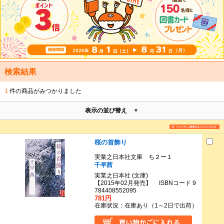
検索結果
1
件の商品がみつかりました
表示の並び替え
桜の首飾り
実業之日本社文庫 ち２ー１
千早茜
実業之日本社 (文庫)
【2015年02月発売】 ISBNコード 9
784408552095
781円
在庫状況：在庫あり（1～2日で出荷）