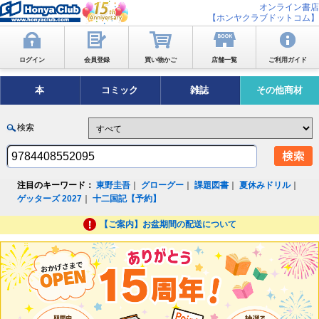
オンライン書店
【ホンヤクラブドットコム】
ログイン
会員登録
買い物かご
店舗一覧
ご利用ガイド
本
コミック
雑誌
その他商材
検索
注目のキーワード：
東野圭吾
｜
グローグー
｜
課題図書
｜
夏休みドリル
｜
ゲッターズ 2027
｜
十二国記【予約】
【ご案内】お盆期間の配送について