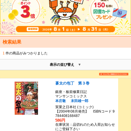
検索結果
1
件の商品がみつかりました
表示の並び替え
蒼太の包丁 第３巻
銀座・板前修業日記
マンサンコミックス
本庄敬
末田雄一郎
実業之日本社 (コミック)
【2004年08月発売】 ISBNコード 9
784408168487
586円
在庫状況：品切れのため入荷お知らせ
にご登録下さい