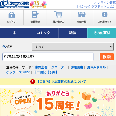
オンライン書店
【ホンヤクラブドットコム】
ログイン
会員登録
買い物かご
店舗一覧
ご利用ガイド
本
コミック
雑誌
その他商材
検索
注目のキーワード：
東野圭吾
｜
グローグー
｜
課題図書
｜
夏休みドリル
｜
ゲッターズ 2027
｜
十二国記【予約】
【ご案内】お盆期間の配送について