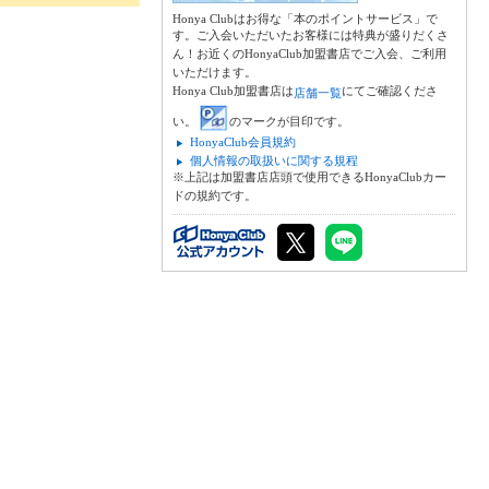
Honya Clubはお得な「本のポイントサービス」で
す。ご入会いただいたお客様には特典が盛りだくさ
ん！お近くのHonyaClub加盟書店でご入会、ご利用
いただけます。
Honya Club加盟書店は
にてご確認くださ
店舗一覧
い。
のマークが目印です。
HonyaClub会員規約
個人情報の取扱いに関する規程
※上記は加盟書店店頭で使用できるHonyaClubカー
ドの規約です。