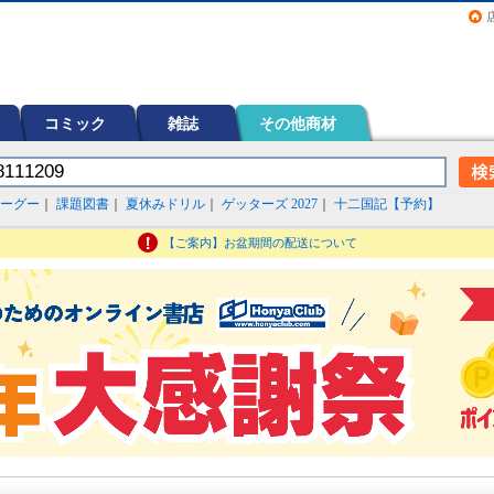
画（コミック）など在庫も充実
コミック
雑誌
その他商材
ーグー
｜
課題図書
｜
夏休みドリル
｜
ゲッターズ 2027
｜
十二国記【予約】
【ご案内】お盆期間の配送について