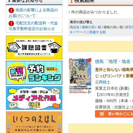
重要なお知らせ
検索結果
地震の影響による商品の
1
件の商品がみつかりました
お届けについて
表示の並び替え
宅配注文の配送料・代金
商品名
価格の安い順
価格の高い順
発売
引換手数料改定のお知らせ
キーワードに関連する順
徳島「地理・地名
意外と知らない徳島
じっぴコンパクト新
立岡裕士
実業之日本社 (新書)
【2015年01月発売】 I
価格：880円（本体：
在庫状況：出版社より