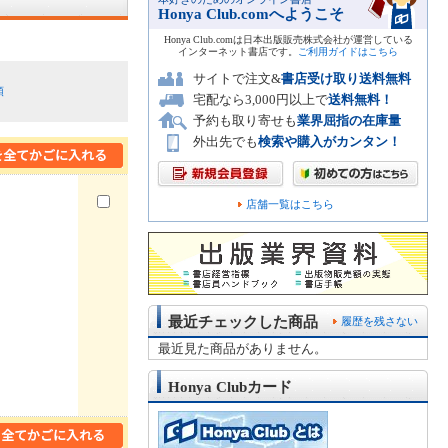
Honya Club.comへようこそ
Honya Club.comは日本出版販売株式会社が運営している
インターネット書店です。
ご利用ガイドはこちら
サイトで注文&
書店受け取り送料無料
順
宅配なら3,000円以上で
送料無料！
予約も取り寄せも
業界屈指の在庫量
外出先でも
検索や購入がカンタン！
店舗一覧はこちら
最近チェックした商品
履歴を残さない
最近見た商品がありません。
Honya Clubカード