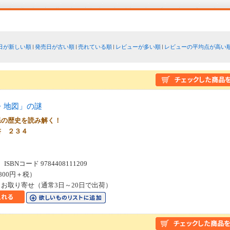
日が新しい順
発売日が古い順
売れている順
レビューが多い順
レビューの平均点が高い
・地図」の謎
県の歴史を読み解く！
書 ２３４
SBNコード 9784408111209
800円＋税）
お取り寄せ（通常3日～20日で出荷）