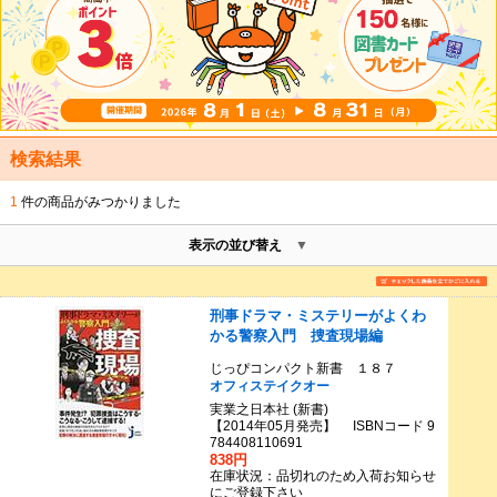
検索結果
1
件の商品がみつかりました
表示の並び替え
刑事ドラマ・ミステリーがよくわ
かる警察入門 捜査現場編
じっぴコンパクト新書 １８７
オフィステイクオー
実業之日本社 (新書)
【2014年05月発売】 ISBNコード 9
784408110691
838円
在庫状況：品切れのため入荷お知らせ
にご登録下さい