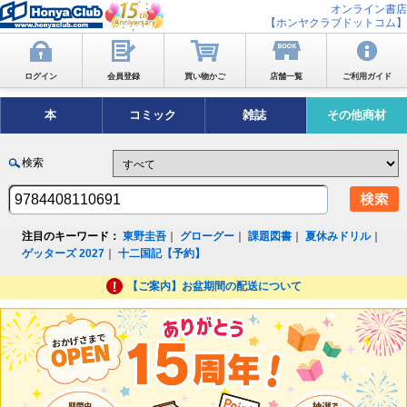
オンライン書店
【ホンヤクラブドットコム】
ログイン
会員登録
買い物かご
店舗一覧
ご利用ガイド
本
コミック
雑誌
その他商材
検索
注目のキーワード：
東野圭吾
｜
グローグー
｜
課題図書
｜
夏休みドリル
｜
ゲッターズ 2027
｜
十二国記【予約】
【ご案内】お盆期間の配送について