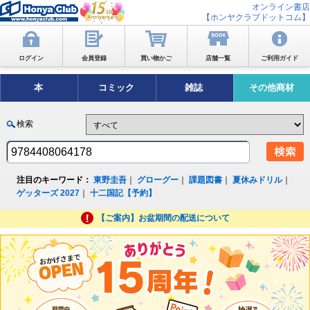
オンライン書店
【ホンヤクラブドットコム】
ログイン
会員登録
買い物かご
店舗一覧
ご利用ガイド
本
コミック
雑誌
その他商材
検索
注目のキーワード：
東野圭吾
｜
グローグー
｜
課題図書
｜
夏休みドリル
｜
ゲッターズ 2027
｜
十二国記【予約】
【ご案内】お盆期間の配送について