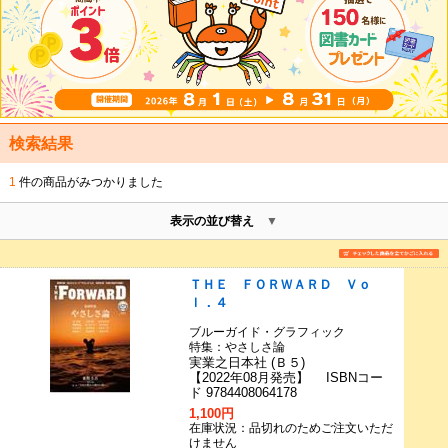
検索結果
1
件の商品がみつかりました
表示の並び替え
ＴＨＥ ＦＯＲＷＡＲＤ Ｖｏ
ｌ．４
ブルーガイド・グラフィック
特集：やさしさ論
実業之日本社 (Ｂ５)
【2022年08月発売】 ISBNコー
ド 9784408064178
1,100円
在庫状況：品切れのためご注文いただ
けません