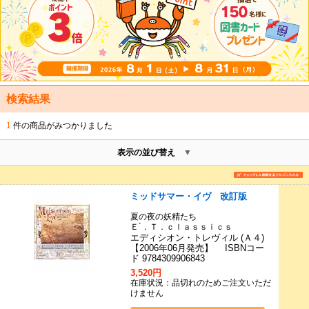
検索結果
1
件の商品がみつかりました
表示の並び替え
ミッドサマー・イヴ 改訂版
夏の夜の妖精たち
Ｅ´．Ｔ．ｃｌａｓｓｉｃｓ
エディシオン・トレヴィル (Ａ４)
【2006年06月発売】 ISBNコー
ド 9784309906843
3,520円
在庫状況：品切れのためご注文いただ
けません