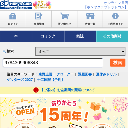
オンライン書店
【ホンヤクラブドットコム】
ログイン
会員登録
買い物かご
店舗一覧
ご利用ガイド
本
コミック
雑誌
その他商材
検索
注目のキーワード：
東野圭吾
｜
グローグー
｜
課題図書
｜
夏休みドリル
｜
ゲッターズ 2027
｜
十二国記【予約】
【ご案内】お盆期間の配送について