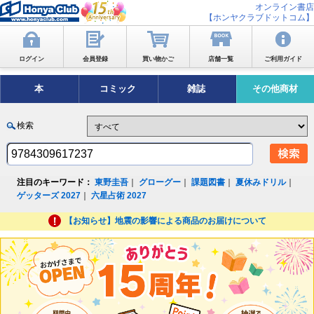
オンライン書店
【ホンヤクラブドットコム】
ログイン
会員登録
買い物かご
店舗一覧
ご利用ガイド
本
コミック
雑誌
その他商材
検索
注目のキーワード：
東野圭吾
｜
グローグー
｜
課題図書
｜
夏休みドリル
｜
ゲッターズ 2027
｜
六星占術 2027
【お知らせ】地震の影響による商品のお届けについて