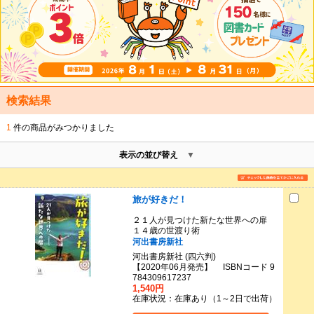
検索結果
1
件の商品がみつかりました
表示の並び替え
旅が好きだ！
２１人が見つけた新たな世界への扉
１４歳の世渡り術
河出書房新社
河出書房新社 (四六判)
【2020年06月発売】 ISBNコード 9
784309617237
1,540円
在庫状況：在庫あり（1～2日で出荷）