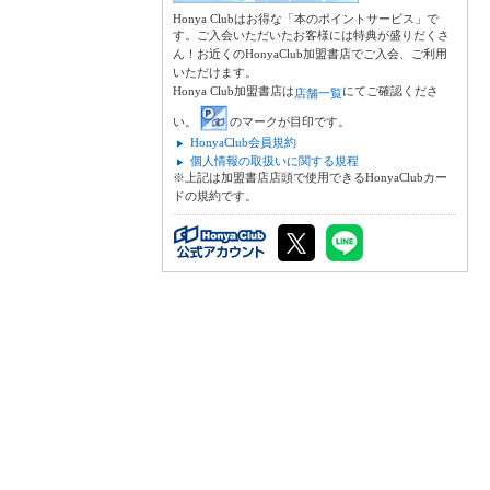
Honya Clubはお得な「本のポイントサービス」で
す。ご入会いただいたお客様には特典が盛りだくさ
ん！お近くのHonyaClub加盟書店でご入会、ご利用
いただけます。
Honya Club加盟書店は
にてご確認くださ
店舗一覧
い。
のマークが目印です。
HonyaClub会員規約
個人情報の取扱いに関する規程
※上記は加盟書店店頭で使用できるHonyaClubカー
ドの規約です。