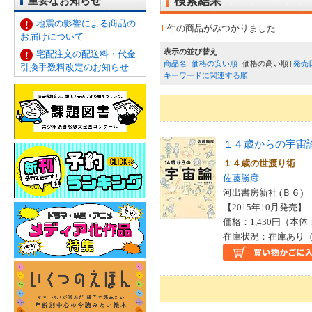
重要なお知らせ
検索結果
地震の影響による商品の
1
件の商品がみつかりました
お届けについて
表示の並び替え
宅配注文の配送料・代金
商品名
価格の安い順
価格の高い順
発売
引換手数料改定のお知らせ
キーワードに関連する順
１４歳からの宇宙
１４歳の世渡り術
佐藤勝彦
河出書房新社 (Ｂ６)
【2015年10月発売】 I
価格：1,430円（本体
在庫状況：在庫あり（