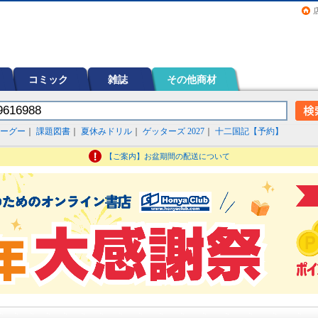
画（コミック）など在庫も充実
コミック
雑誌
その他商材
ーグー
｜
課題図書
｜
夏休みドリル
｜
ゲッターズ 2027
｜
十二国記【予約】
【ご案内】お盆期間の配送について