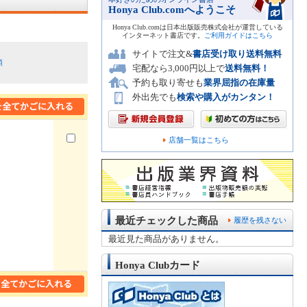
Honya Club.comへようこそ
Honya Club.comは日本出版販売株式会社が運営している
インターネット書店です。
ご利用ガイドはこちら
サイトで注文&
書店受け取り送料無料
順
宅配なら3,000円以上で
送料無料！
予約も取り寄せも
業界屈指の在庫量
外出先でも
検索や購入がカンタン！
店舗一覧はこちら
最近チェックした商品
履歴を残さない
最近見た商品がありません。
Honya Clubカード