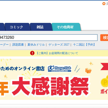
画（コミック）など在庫も充実
コミック
雑誌
その他商材
ーグー
｜
課題図書
｜
夏休みドリル
｜
ゲッターズ 2027
｜
十二国記【予約】
【ご案内】お盆期間の配送について