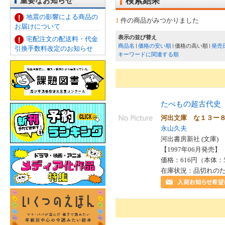
重要なお知らせ
検索結果
地震の影響による商品の
1
件の商品がみつかりました
お届けについて
表示の並び替え
宅配注文の配送料・代金
商品名
価格の安い順
価格の高い順
発売
引換手数料改定のお知らせ
キーワードに関連する順
たべもの超古代史
河出文庫 な１３ー
永山久夫
河出書房新社 (文庫)
【1997年06月発売】 I
価格：616円（本体：
在庫状況：品切れの