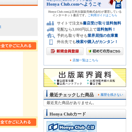
Honya Club.comへようこそ
Honya Club.comは日本出版販売株式会社が運営している
インターネット書店です。
ご利用ガイドはこちら
サイトで注文&
書店受け取り送料無料
順
宅配なら3,000円以上で
送料無料！
予約も取り寄せも
業界屈指の在庫量
外出先でも
検索や購入がカンタン！
店舗一覧はこちら
最近チェックした商品
履歴を残さない
最近見た商品がありません。
Honya Clubカード