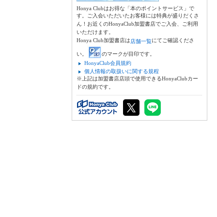
Honya Clubはお得な「本のポイントサービス」で
す。ご入会いただいたお客様には特典が盛りだくさ
ん！お近くのHonyaClub加盟書店でご入会、ご利用
いただけます。
Honya Club加盟書店は
にてご確認くださ
店舗一覧
い。
のマークが目印です。
HonyaClub会員規約
個人情報の取扱いに関する規程
※上記は加盟書店店頭で使用できるHonyaClubカー
ドの規約です。