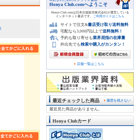
Honya Club.comへようこそ
Honya Club.comは日本出版販売株式会社が運営している
インターネット書店です。
ご利用ガイドはこちら
サイトで注文&
書店受け取り送料無料
順
宅配なら3,000円以上で
送料無料！
予約も取り寄せも
業界屈指の在庫量
外出先でも
検索や購入がカンタン！
店舗一覧はこちら
最近チェックした商品
履歴を残さない
最近見た商品がありません。
Honya Clubカード