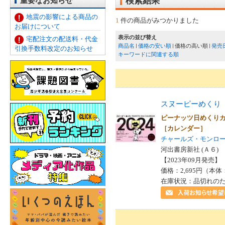
重要なお知らせ
検索結果
地震の影響による商品の
1
件の商品がみつかりました
お届けについて
表示の並び替え
宅配注文の配送料・代金
商品名
価格の安い順
価格の高い順
発売
引換手数料改定のお知らせ
キーワードに関連する順
スヌーピーめくり
ピーナッツ日めくり
［カレンダー］
チャールズ・モンロ
河出書房新社 (Ａ６)
【2023年09月発売】 I
価格：2,695円（本体
在庫状況：品切れの