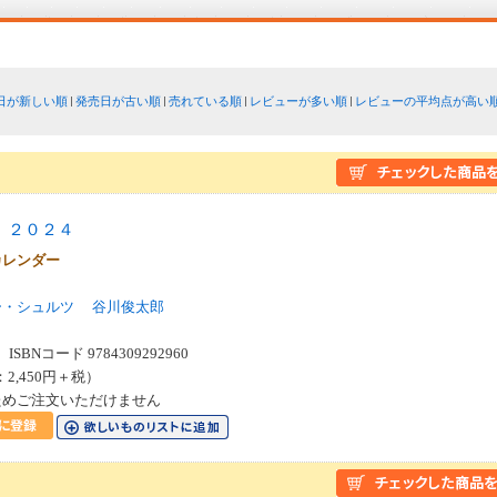
日が新しい順
発売日が古い順
売れている順
レビューが多い順
レビューの平均点が高い
 ２０２４
カレンダー
ー・シュルツ
谷川俊太郎
SBNコード 9784309292960
：2,450円＋税）
ためご注文いただけません