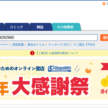
画（コミック）など在庫も充実
コミック
雑誌
その他商材
ーグー
｜
課題図書
｜
夏休みドリル
｜
ゲッターズ 2027
｜
十二国記【予約】
【ご案内】お盆期間の配送について