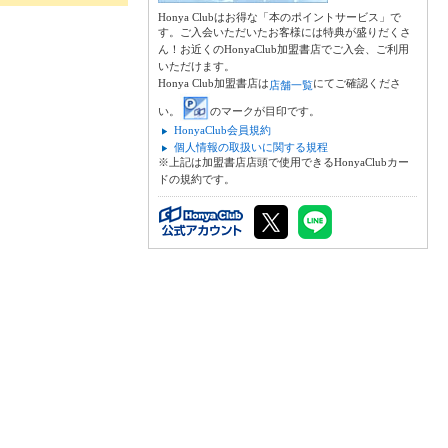
Honya Clubはお得な「本のポイントサービス」で
す。ご入会いただいたお客様には特典が盛りだくさ
ん！お近くのHonyaClub加盟書店でご入会、ご利用
いただけます。
Honya Club加盟書店は
にてご確認くださ
店舗一覧
い。
のマークが目印です。
HonyaClub会員規約
個人情報の取扱いに関する規程
※上記は加盟書店店頭で使用できるHonyaClubカー
ドの規約です。