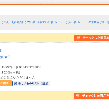
日が新しい順
発売日が古い順
売れている順
レビューが多い順
レビューの平均点が高い
ば
松田素子
SBNコード 9784309278858
：1,200円＋税）
ためご注文いただけません