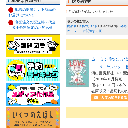
重要なお知らせ
検索結果
地震の影響による商品の
1
件の商品がみつかりました
お届けについて
表示の並び替え
宅配注文の配送料・代金
商品名
価格の安い順
価格の高い順
発売
引換手数料改定のお知らせ
キーワードに関連する順
ムーミン愛のこと
トーベ・ヤンソン
河出書房新社 (Ａ５変)
【2018年01月発売】 I
価格：1,320円（本体
在庫状況：品切れの