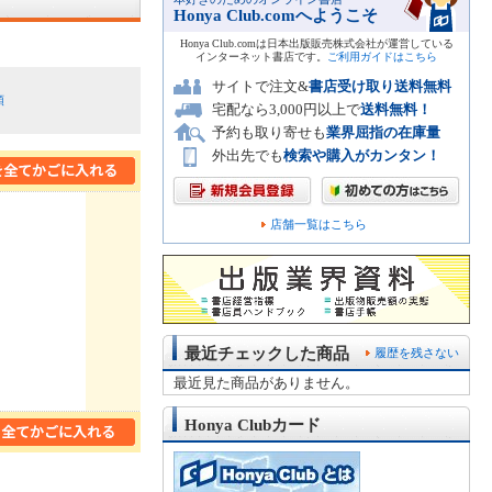
Honya Club.comへようこそ
Honya Club.comは日本出版販売株式会社が運営している
インターネット書店です。
ご利用ガイドはこちら
サイトで注文&
書店受け取り送料無料
順
宅配なら3,000円以上で
送料無料！
予約も取り寄せも
業界屈指の在庫量
外出先でも
検索や購入がカンタン！
店舗一覧はこちら
最近チェックした商品
履歴を残さない
最近見た商品がありません。
Honya Clubカード