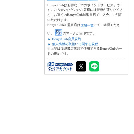
Honya Clubはお得な「本のポイントサービス」で
す。ご入会いただいたお客様には特典が盛りだくさ
ん！お近くのHonyaClub加盟書店でご入会、ご利用
いただけます。
Honya Club加盟書店は
にてご確認くださ
店舗一覧
い。
のマークが目印です。
HonyaClub会員規約
個人情報の取扱いに関する規程
※上記は加盟書店店頭で使用できるHonyaClubカー
ドの規約です。