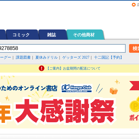
画（コミック）など在庫も充実
コミック
雑誌
その他商材
ーグー
｜
課題図書
｜
夏休みドリル
｜
ゲッターズ 2027
｜
十二国記【予約】
【ご案内】お盆期間の配送について