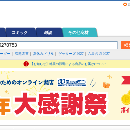
画（コミック）など在庫も充実
コミック
雑誌
その他商材
ーグー
｜
課題図書
｜
夏休みドリル
｜
ゲッターズ 2027
｜
六星占術 2027
【お知らせ】地震の影響による商品のお届けについて