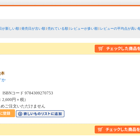
日が新しい順
発売日が古い順
売れている順
レビューが多い順
レビューの平均点が高い
絵本
すか
SBNコード 9784309270753
：2,600円＋税）
ためご注文いただけません