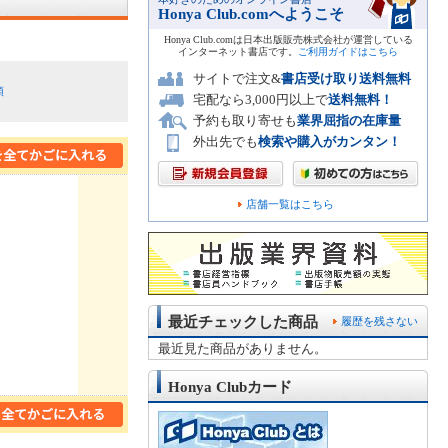
Honya Club.comへようこそ
Honya Club.comは日本出版販売株式会社が運営している
インターネット書店です。
ご利用ガイドはこちら
サイトで注文&
書店受け取り送料無料
順
宅配なら3,000円以上で
送料無料！
予約も取り寄せも
業界屈指の在庫量
外出先でも
検索や購入がカンタン！
店舗一覧はこちら
最近チェックした商品
履歴を残さない
最近見た商品がありません。
Honya Clubカード