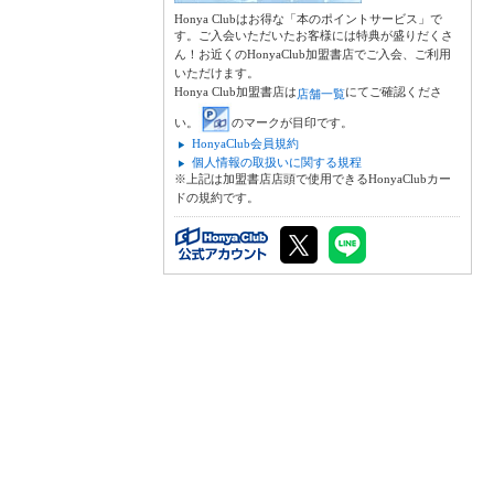
Honya Clubはお得な「本のポイントサービス」で
す。ご入会いただいたお客様には特典が盛りだくさ
ん！お近くのHonyaClub加盟書店でご入会、ご利用
いただけます。
Honya Club加盟書店は
にてご確認くださ
店舗一覧
い。
のマークが目印です。
HonyaClub会員規約
個人情報の取扱いに関する規程
※上記は加盟書店店頭で使用できるHonyaClubカー
ドの規約です。