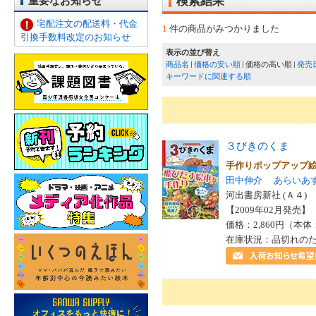
重要なお知らせ
検索結果
宅配注文の配送料・代金
1
件の商品がみつかりました
引換手数料改定のお知らせ
表示の並び替え
商品名
価格の安い順
価格の高い順
発売
キーワードに関連する順
３びきのくま
手作りポップアップ
田中伸介
あらいあ
河出書房新社 (Ａ４)
【2009年02月発売】 I
価格：2,860円（本体
在庫状況：品切れの