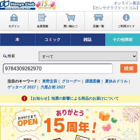
オンライン書店
【ホンヤクラブドットコム】
ログイン
会員登録
買い物かご
店舗一覧
ご利用ガイド
本
コミック
雑誌
その他商材
検索
注目のキーワード：
東野圭吾
｜
グローグー
｜
課題図書
｜
夏休みドリル
｜
ゲッターズ 2027
｜
六星占術 2027
【お知らせ】地震の影響による商品のお届けについて