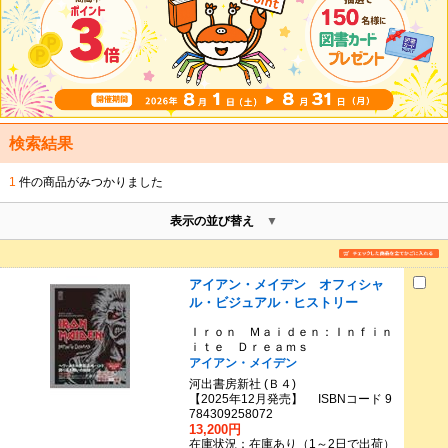
検索結果
1
件の商品がみつかりました
表示の並び替え
アイアン・メイデン オフィシャ
ル・ビジュアル・ヒストリー
Ｉｒｏｎ Ｍａｉｄｅｎ：Ｉｎｆｉｎ
ｉｔｅ Ｄｒｅａｍｓ
アイアン・メイデン
河出書房新社 (Ｂ４)
【2025年12月発売】 ISBNコード 9
784309258072
13,200円
在庫状況：在庫あり（1～2日で出荷）