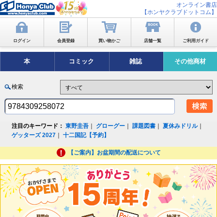
オンライン書店
【ホンヤクラブドットコム】
ログイン
会員登録
買い物かご
店舗一覧
ご利用ガイド
本
コミック
雑誌
その他商材
検索
注目のキーワード：
東野圭吾
｜
グローグー
｜
課題図書
｜
夏休みドリル
｜
ゲッターズ 2027
｜
十二国記【予約】
【ご案内】お盆期間の配送について